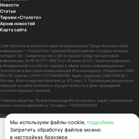
Новости
Статьи
Тиражи «Столото»
Архив новостей
Карта сайта
Сайт
lotonews.ru
является зарегистрированным Средством массовой
информации — Результаты тиражей Всероссийских государственных
лотерей. 18+. Свидетельство о регистрации Средства массовой
информации: Эл № ФС77—58379 от 18 июня 2014 г. Зарегистрировано
в Федеральной службе по надзору в сфере связи, информационных
технологий и массовых коммуникаций (Роскомнадзор). Учредитель СМИ:
АО «ТК «Центр», ОГРН:1127746385095. Адрес редакции СМИ:109316, г.
Москва, Волгоградский проспект, д. 43, корп. 3. Публикация результатов
тиражей на сайте lotonews.ru осуществляется в день проведения
соответствующих тиражей.
Главный редактор: Журов Александр Вячеславович. Адрес электронной
почты:
lotonews@stoloto.ru.
Телефон:
+7(900)5550055
Политика в отношении обработки персональных данных
Правила Cookie
Мы используем файлы-cookie,
подробнее
.
Запретить обработку файлов можно
в настройках браузера