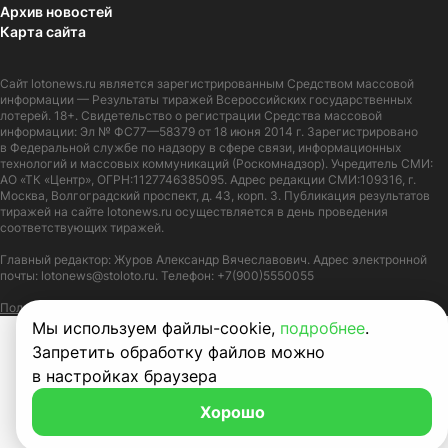
Архив новостей
Карта сайта
Сайт
lotonews.ru
является зарегистрированным Средством массовой
информации — Результаты тиражей Всероссийских государственных
лотерей. 18+. Свидетельство о регистрации Средства массовой
информации: Эл № ФС77—58379 от 18 июня 2014 г. Зарегистрировано
в Федеральной службе по надзору в сфере связи, информационных
технологий и массовых коммуникаций (Роскомнадзор). Учредитель СМИ:
АО «ТК «Центр», ОГРН:1127746385095. Адрес редакции СМИ:109316, г.
Москва, Волгоградский проспект, д. 43, корп. 3. Публикация результатов
тиражей на сайте lotonews.ru осуществляется в день проведения
соответствующих тиражей.
Главный редактор: Журов Александр Вячеславович. Адрес электронной
почты:
lotonews@stoloto.ru.
Телефон:
+7(900)5550055
Политика в отношении обработки персональных данных
Правила Cookie
Мы используем файлы-cookie,
подробнее
.
Запретить обработку файлов можно
в настройках браузера
Хорошо