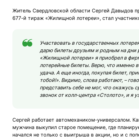
Житель Свердловской области Сергей Давыдов пр
677-й тираж «Жилищной лотереи», стал участнико
Участвовать в государственных лотерея
дарю билеты друзьям и родным на дни 
«Жилищной лотереи» я приобрел в фирм
лотерейные билеты. Верю, что именно 
удача. А еще иногда, покупая билет, при
тобой!». Видимо, слова работают, – гово
представить себе не мог, что окажусь с
звонок от колл-центра «Столото», и я у
Сергей работает автомехаником-универсалом. Как
мужчина выкупил старое помещение, где планируе
начался не только с выигрыша в акции, но и с по