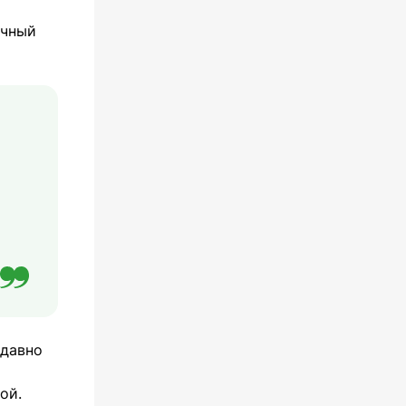
ичный
едавно
ой.