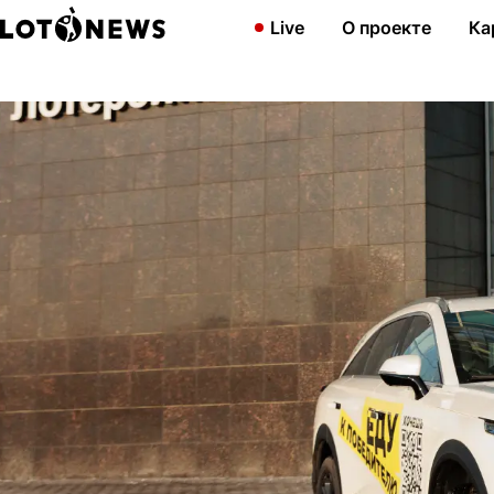
Главная
Новости
Стали известны имена двух победителей а
Live
О проекте
Ка