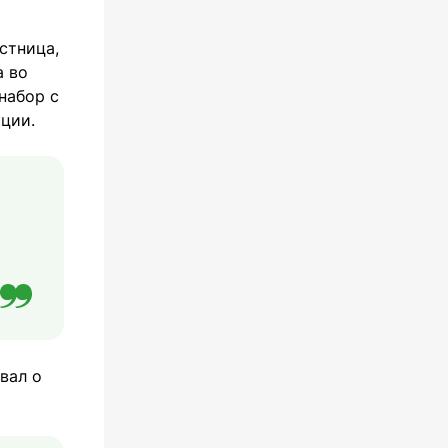
стница,
а во
набор с
ции.
вал о