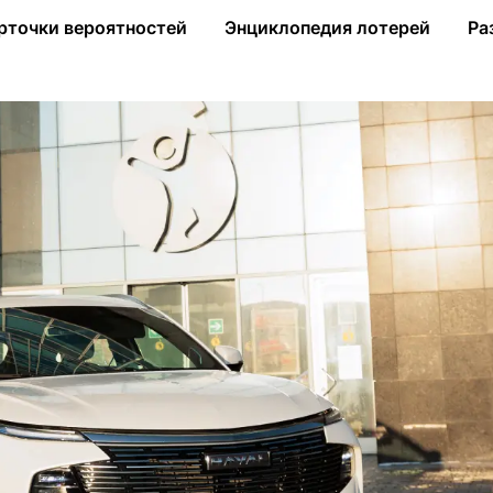
кции «+Шанс» от «Столото»
рточки вероятностей
Энциклопедия лотерей
Ра