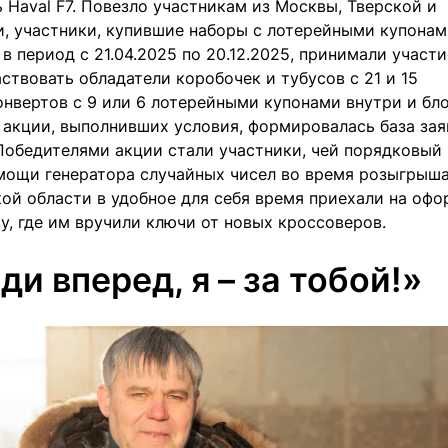
Haval F7. Повезло участникам из Москвы, Тверской и
и, участники, купившие наборы с лотерейными купона
 период с 21.04.2025 по 20.12.2025, принимали участи
ствовать обладатели коробочек и тубусов с 21 и 15
нвертов с 9 или 6 лотерейными купонами внутри и бло
 акции, выполнивших условия, формировалась база заяв
Победителями акции стали участники, чей порядковый
омощи генератора случайных чисел во время розыгрыш
ой области в удобное для себя время приехали на оф
, где им вручили ключи от новых кроссоверов.
ди вперед, я – за тобой!»