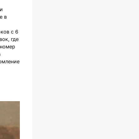
ми
е в
ков с 6
ок, где
 номер
а
ормление