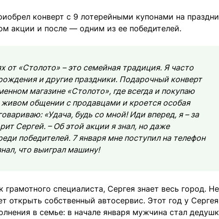
иобрел конверт с 9 лотерейными купонами на праздн
м акции и после — одним из ее победителей.
х от «Столото» – это семейная традиция. Я часто
рождения и другие праздники. Подарочный конверт
енном магазине «Столото», где всегда и покупаю
в живом общении с продавцами и кроется особая
говариваю: «Удача, будь со мной! Иди вперед, я – за
рит Сергей. – Об этой акции я знал, но даже
реди победителей. 7 января мне поступил на телефон
знал, что выиграл машину!
 грамотного специалиста, Сергея знает весь город. Н
т открыть собственный автосервис. Этот год у Сергея
полнения в семье: в начале января мужчина стал дедушк