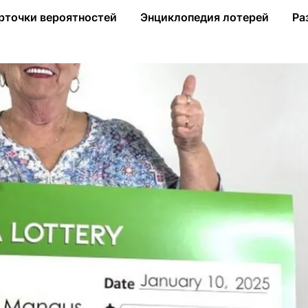
едсестра выиграла миллион
рточки вероятностей
Энциклопедия лотерей
Ра