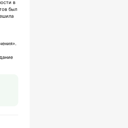
ности в
тов был
решила
чения».
дание