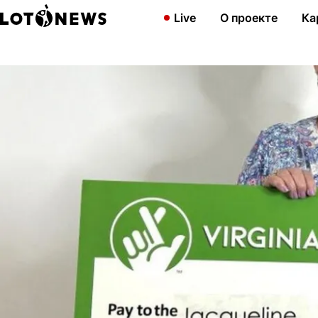
Главная
Новости
Спрятавшая лотерейный билет в Библии м
Live
О проекте
Ка