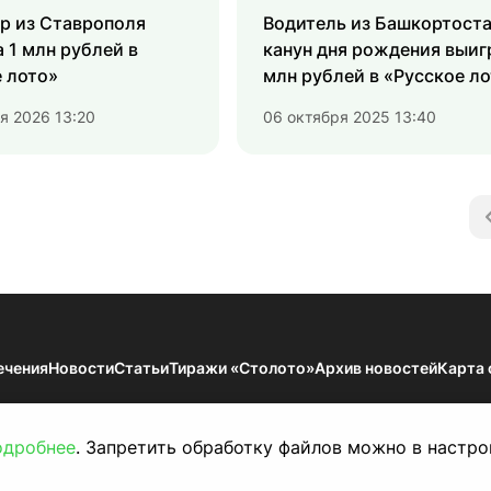
р из Ставрополя
Водитель из Башкортоста
 1 млн рублей в
канун дня рождения выиг
 лото»
млн рублей в «Русское л
я 2026 13:20
06 октября 2025 13:40
ечения
Новости
Статьи
Тиражи «Столото»
Архив новостей
Карта 
мации — Результаты тиражей Всероссийских государственных лотерей. 18
по надзору в сфере связи, информационных технологий и массовых коммун
одробнее
. Запретить обработку файлов можно в настро
й проспект, д. 43, корп. 3. Публикация результатов тиражей на сайте lot