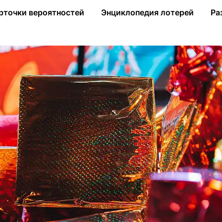
ь «Новогоднего миллиарда»
рточки вероятностей
Энциклопедия лотерей
Ра