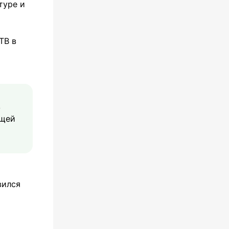
туре и
ТВ в
в
бщей
вился