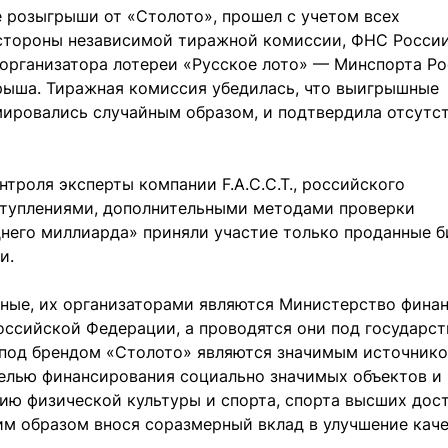
е розыгрыши от «Столото», прошел с учетом всех
 стороны независимой тиражной комиссии, ФНС России
 организатора лотереи «Русское лото» — Минспорта Ро
грыша. Тиражная комиссия убедилась, что выигрышные
мировались случайным образом, и подтвердила отсутс
троля эксперты компании F.A.C.C.T., российского
ступлениями, дополнительными методами проверки
днего миллиарда» приняли участие только проданные б
и.
нные, их организаторами являются Министерство фина
ссийской Федерации, а проводятся они под государс
 под брендом «Столото» являются значимым источник
елью финансирования социально значимых объектов и
тию физической культуры и спорта, спорта высших до
им образом внося соразмерный вклад в улучшение кач