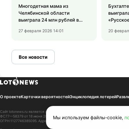
Многодетная мама из
Бухгалте
Челябинской области
выиграла
выиграла 24 млн рублей в
«Русское
моментальную лотерею от
27 февраля 2026 14:01
20 феврал
«Столото»
Все новости
О проекте
Карточки вероятностей
Энциклопедия лотерей
Развл
Сайт
lotonews.ru
является зарегистрированным Средством массовой инфор
ФС77—58379 от 18 июня 2014 г. Зарегистрировано в Федеральной службе 
Мы используем файлы-cookie,
п
ОГРН:1127746385095. Адрес редакции СМИ:109316, г. Москва, Волгоградски