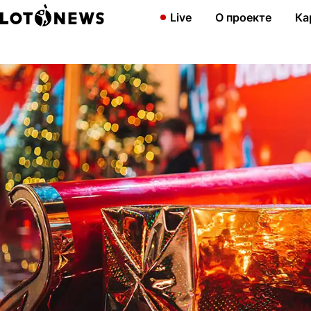
Главная
Новости
Сколько денег получит главный победител
Live
О проекте
Ка