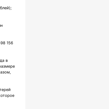
блей);
лн
598 156
да в
размере
разом,
отерей
которое