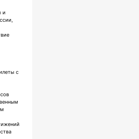
 и
ссии,
твие
илеты с
нсов
твенным
ом
стижений
ества