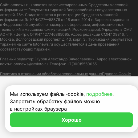
Сайт
lotonews.ru
является зарегистрированным Средством массовой
информации — Результаты тиражей Всероссийских государственных
лотерей. 18+. Свидетельство о регистрации Средства массовой
информации: Эл № ФС77—58379 от 18 июня 2014 г. Зарегистрировано
в Федеральной службе по надзору в сфере связи, информационных
технологий и массовых коммуникаций (Роскомнадзор). Учредитель СМИ:
АО «ТК «Центр», ОГРН:1127746385095. Адрес редакции СМИ:109316, г.
Москва, Волгоградский проспект, д. 43, корп. 3. Публикация результатов
тиражей на сайте lotonews.ru осуществляется в день проведения
соответствующих тиражей.
Главный редактор: Журов Александр Вячеславович. Адрес электронной
почты:
lotonews@stoloto.ru.
Телефон:
+7(900)5550055
Политика в отношении обработки персональных данных
Правила Cookie
Мы используем файлы-cookie,
подробнее
.
Запретить обработку файлов можно
в настройках браузера
Хорошо