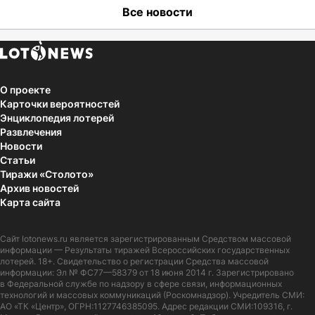
Все новости
О проекте
Карточки вероятностей
Энциклопедия лотерей
Развлечения
Новости
Статьи
Тиражи «Столото»
Архив новостей
Карта сайта
Сайт
lotonews.ru
является зарегистрированным Средством массовой
информации — Результаты тиражей Всероссийских государственных
лотерей. 18+. Свидетельство о регистрации Средства массовой
информации: Эл № ФС77—58379 от 18 июня 2014 г. Зарегистрировано
в Федеральной службе по надзору в сфере связи, информационных
технологий и массовых коммуникаций (Роскомнадзор). Учредитель СМИ:
АО «ТК «Центр», ОГРН:1127746385095. Адрес редакции СМИ:109316, г.