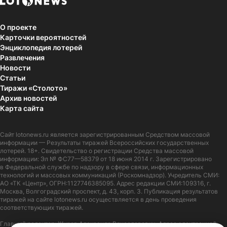
О проекте
Карточки вероятностей
Энциклопедия лотерей
Развлечения
Новости
Статьи
Тиражи «Столото»
Архив новостей
Карта сайта
Сайт
lotonews.ru
является зарегистрированным Средством массовой
информации — Результаты тиражей Всероссийских государственных
лотерей. 18+. Свидетельство о регистрации Средства массовой
информации: Эл № ФС77—58379 от 18 июня 2014 г. Зарегистрировано
в Федеральной службе по надзору в сфере связи, информационных
технологий и массовых коммуникаций (Роскомнадзор). Учредитель СМИ:
АО «ТК «Центр», ОГРН:1127746385095. Адрес редакции СМИ:109316, г.
Москва, Волгоградский проспект, д. 43, корп. 3. Публикация результатов
тиражей на сайте lotonews.ru осуществляется в день проведения
соответствующих тиражей.
Главный редактор: Журов Александр Вячеславович. Адрес электронной