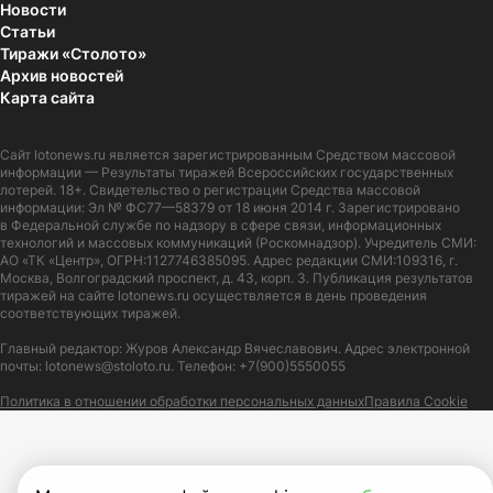
Новости
Статьи
Тиражи «Столото»
Архив новостей
Карта сайта
Сайт
lotonews.ru
является зарегистрированным Средством массовой
информации — Результаты тиражей Всероссийских государственных
лотерей. 18+. Свидетельство о регистрации Средства массовой
информации: Эл № ФС77—58379 от 18 июня 2014 г. Зарегистрировано
в Федеральной службе по надзору в сфере связи, информационных
технологий и массовых коммуникаций (Роскомнадзор). Учредитель СМИ:
АО «ТК «Центр», ОГРН:1127746385095. Адрес редакции СМИ:109316, г.
Москва, Волгоградский проспект, д. 43, корп. 3. Публикация результатов
тиражей на сайте lotonews.ru осуществляется в день проведения
соответствующих тиражей.
Главный редактор: Журов Александр Вячеславович. Адрес электронной
почты:
lotonews@stoloto.ru.
Телефон:
+7(900)5550055
Политика в отношении обработки персональных данных
Правила Cookie