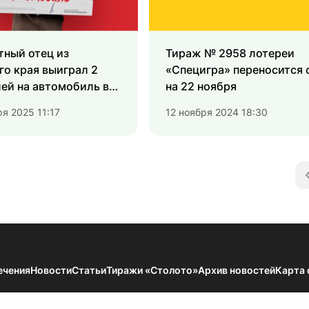
тный отец из
Тираж № 2958 лотереи
о края выиграл 2
«Специгра» переносится с
ей на автомобиль в
на 22 ноября
 лото»
ря 2025 11:17
12 ноября 2024 18:30
ечения
Новости
Статьи
Тиражи «Столото»
Архив новостей
Карта 
мации — Результаты тиражей Всероссийских государственных лотерей. 18