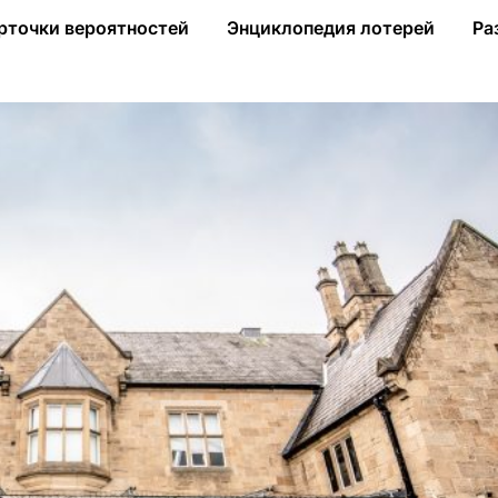
здание футбольного музея в Уэльсе
рточки вероятностей
Энциклопедия лотерей
Ра