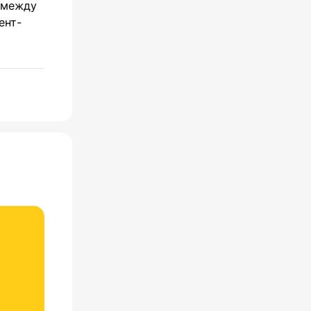
а между
ент-