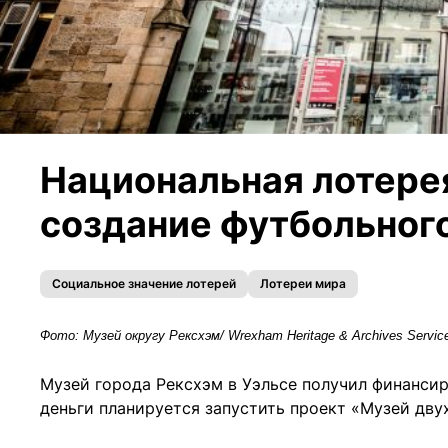
Национальная лотере
создание футбольного
Социальное значение лотерей
Лотереи мира
Фото:
М
уз
ей округу Рексхэм/ Wrexham Heritage & Archives Servic
Музей города Рексхэм в Уэльсе получил финанси
деньги планируется запустить проект «Музей дву