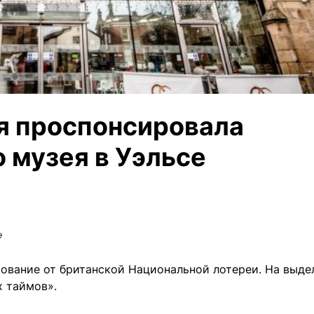
я проспонсировала
 музея в Уэльсе
e
рование от британской Национальной лотереи. На выде
х таймов».