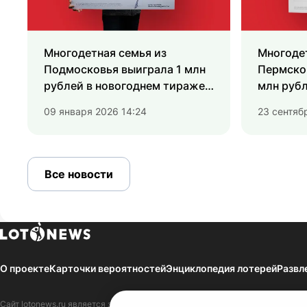
Многодетная семья из
Многоде
Подмосковья выиграла 1 млн
Пермског
рублей в новогоднем тираже
млн рубл
«Русского лото»
«Русское
09 января 2026 14:24
23 сентяб
Все новости
О проекте
Карточки вероятностей
Энциклопедия лотерей
Развл
Сайт
lotonews.ru
является зарегистрированным Средством массовой инфор