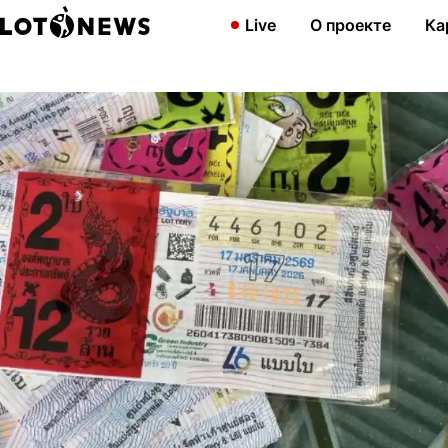
Главная
Новости
Мужчина купил лотерейных билетов на 12 т
Live
О проекте
Ка