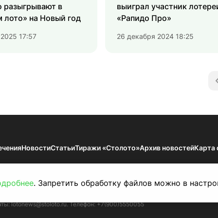
о разыгрывают в
выиграл участник лотере
 лото» на Новый год
«Рапидо Про»
 2025 17:57
26 декабря 2024 18:25
ечения
Новости
Статьи
Тиражи «Столото»
Архив новостей
Карта 
мации — Результаты тиражей Всероссийских государственных лотерей. 18
по надзору в сфере связи, информационных технологий и массовых коммун
одробнее
. Запретить обработку файлов можно в настро
й проспект, д. 43, корп. 3. Публикация результатов тиражей на сайте lot
чты:
lotonews@stoloto.ru.
Телефон:
+7(900)5550055