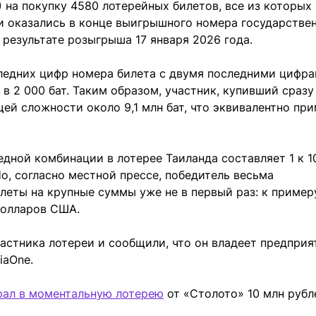
 на покупку 4580 лотерейных билетов, все из которых
 и оказались в конце выигрышного номера государстве
в результате розыгрыша 17 января 2026 года.
следних цифр номера билета с двумя последними цифр
 2 000 бат. Таким образом, участник, купивший сразу
щей сложности около 9,1 млн бат, что эквивалентно пр
едной комбинации в лотерее Таиланда составляет 1 к 10
о, согласно местной прессе, победитель весьма
леты на крупные суммы уже не в первый раз: к примеру
 долларов США.
астника лотереи и сообщили, что он владеет предприя
iaOne.
рал в моментальную лотерею
от «Столото» 10 млн рубл