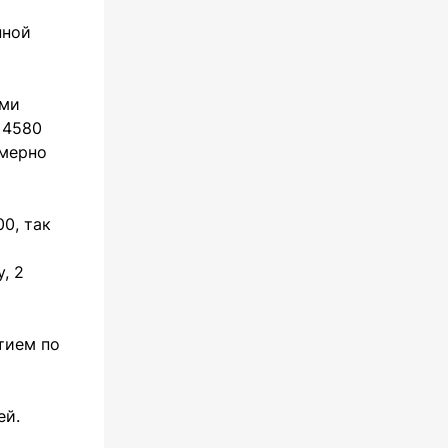
нной
ами
 4580
имерно
0, так
, 2
тием по
ей.