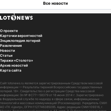
Все новости
О проекте
Карточки вероятностей
Энциклопедия лотерей
Развлечения
Новости
Статьи
Тиражи «Столото»
Архив новостей
Карта сайта
Сайт
lotonews.ru
является зарегистрированным Средством массовой
информации — Результаты тиражей Всероссийских государственных
лотерей. 18+. Свидетельство о регистрации Средства массовой
информации: Эл № ФС77—58379 от 18 июня 2014 г. Зарегистрировано
в Федеральной службе по надзору в сфере связи, информационных
технологий и массовых коммуникаций (Роскомнадзор). Учредитель СМИ:
АО «ТК «Центр», ОГРН:1127746385095. Адрес редакции СМИ:109316, г.
Москва, Волгоградский проспект, д. 43, корп. 3. Публикация результатов