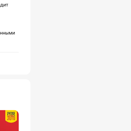
ядит
енными