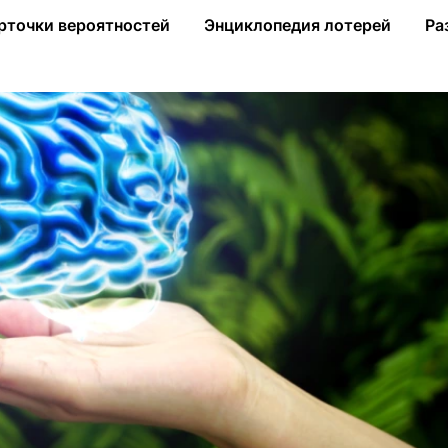
бщении информации
рточки вероятностей
Энциклопедия лотерей
Ра