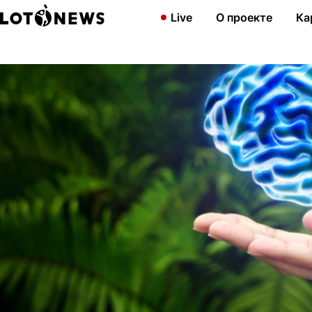
Главная
Новости
ИИ проигрывает людям при анализе и обо
Live
О проекте
Ка