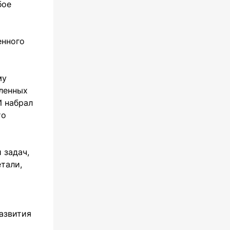
бое
енного
му
вленных
И набрал
то
 задач,
тали,
азвития