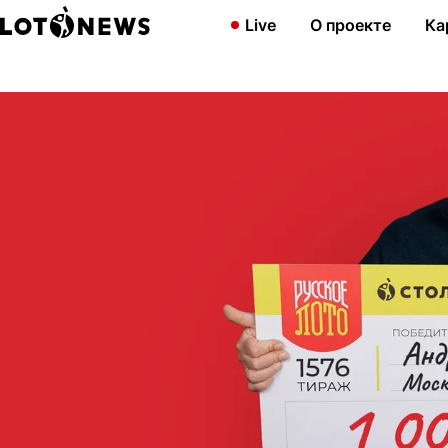
Главная
Новости
Бывший игрок футбольной команды «Динамо
Live
О проекте
Ка