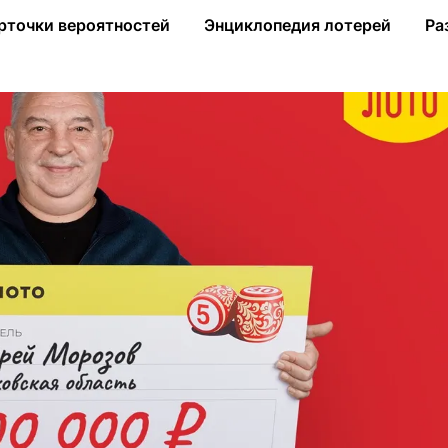
» выиграл в «Русское лото» 1 млн рублей
рточки вероятностей
Энциклопедия лотерей
Ра