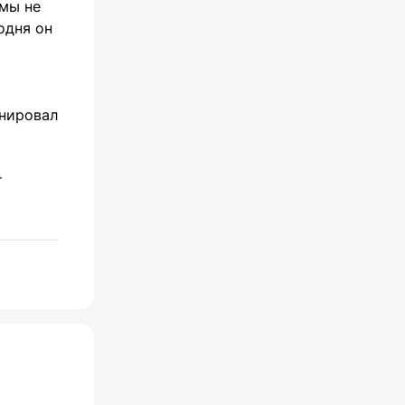
вмы не
одня он
анировал
т