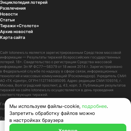
Энциклопедия лотерей
Развлечения
Новости
Статьи
Тиражи «Столото»
Архив новостей
Карта сайта
Сайт
lotonews.ru
является зарегистрированным Средством массовой
информации — Результаты тиражей Всероссийских государственных
лотерей. 18+. Свидетельство о регистрации Средства массовой
информации: Эл № ФС77—58379 от 18 июня 2014 г. Зарегистрировано
в Федеральной службе по надзору в сфере связи, информационных
технологий и массовых коммуникаций (Роскомнадзор). Учредитель СМИ:
АО «ТК «Центр», ОГРН:1127746385095. Адрес редакции СМИ:109316, г.
Москва, Волгоградский проспект, д. 43, корп. 3. Публикация результатов
тиражей на сайте lotonews.ru осуществляется в день проведения
соответствующих тиражей.
Главный редактор: Журов Александр Вячеславович. Адрес электронной
Мы используем файлы-cookie,
подробнее
.
почты:
lotonews@stoloto.ru.
Телефон:
+7(900)5550055
Запретить обработку файлов можно
Политика в отношении обработки персональных данных
Правила Cookie
в настройках браузера
Хорошо