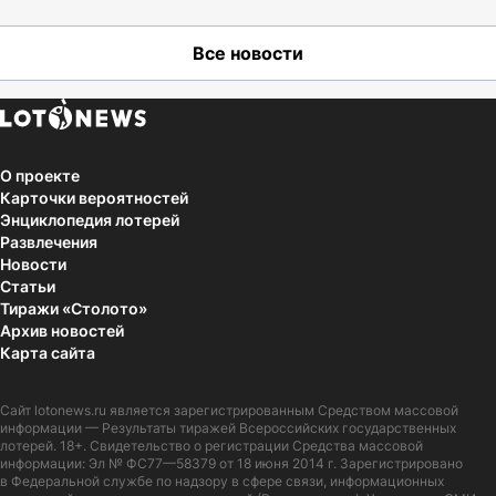
Все новости
О проекте
Карточки вероятностей
Энциклопедия лотерей
Развлечения
Новости
Статьи
Тиражи «Столото»
Архив новостей
Карта сайта
Сайт
lotonews.ru
является зарегистрированным Средством массовой
информации — Результаты тиражей Всероссийских государственных
лотерей. 18+. Свидетельство о регистрации Средства массовой
информации: Эл № ФС77—58379 от 18 июня 2014 г. Зарегистрировано
в Федеральной службе по надзору в сфере связи, информационных