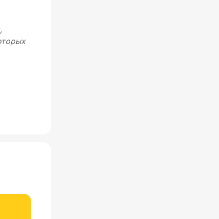
,
оторых