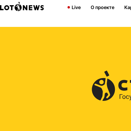
Главная
2023
Увеличиваем минимальные выигрыши в «Роке
Live
О проекте
Ка