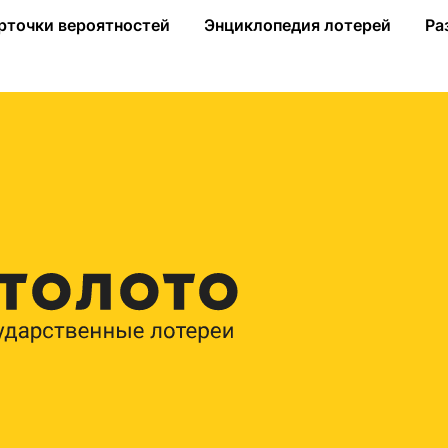
тбинго»
рточки вероятностей
Энциклопедия лотерей
Ра