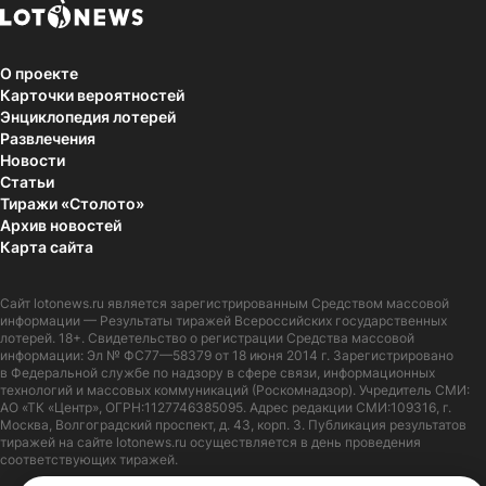
О проекте
Карточки вероятностей
Энциклопедия лотерей
Развлечения
Новости
Статьи
Тиражи «Столото»
Архив новостей
Карта сайта
Сайт
lotonews.ru
является зарегистрированным Средством массовой
информации — Результаты тиражей Всероссийских государственных
лотерей. 18+. Свидетельство о регистрации Средства массовой
информации: Эл № ФС77—58379 от 18 июня 2014 г. Зарегистрировано
в Федеральной службе по надзору в сфере связи, информационных
технологий и массовых коммуникаций (Роскомнадзор). Учредитель СМИ:
АО «ТК «Центр», ОГРН:1127746385095. Адрес редакции СМИ:109316, г.
Москва, Волгоградский проспект, д. 43, корп. 3. Публикация результатов
тиражей на сайте lotonews.ru осуществляется в день проведения
соответствующих тиражей.