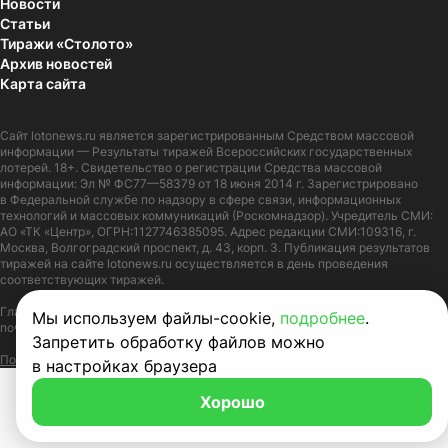
Новости
Статьи
Тиражи «Столото»
Архив новостей
Карта сайта
Сайт
lotonews.ru
является зарегистрированным Средством массовой
информации — Результаты тиражей Всероссийских государственных
лотерей. 18+. Свидетельство о регистрации Средства массовой
информации: Эл № ФС77—58379 от 18 июня 2014 г. Зарегистрировано
в Федеральной службе по надзору в сфере связи, информационных
технологий и массовых коммуникаций (Роскомнадзор). Учредитель СМИ:
АО «ТК «Центр», ОГРН:1127746385095. Адрес редакции СМИ:109316, г.
Москва, Волгоградский проспект, д. 43, корп. 3. Публикация результатов
тиражей на сайте lotonews.ru осуществляется в день проведения
соответствующих тиражей.
Главный редактор: Журов Александр Вячеславович. Адрес электронной
Мы используем файлы-cookie,
подробнее
.
почты:
lotonews@stoloto.ru.
Телефон:
+7(900)5550055
Запретить обработку файлов можно
Политика в отношении обработки персональных данных
Правила Cookie
в настройках браузера
Хорошо