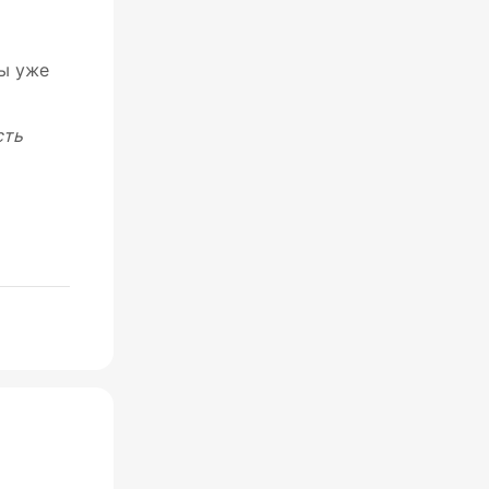
ты уже
сть