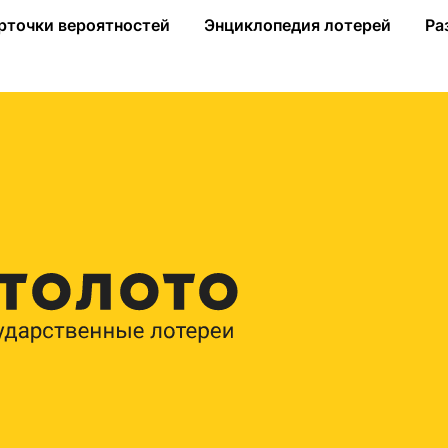
рточки вероятностей
Энциклопедия лотерей
Ра