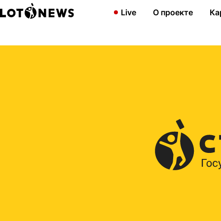
Главная
2022
Новая цена билетов «Спортлото «4 из 20»
Live
О проекте
Ка