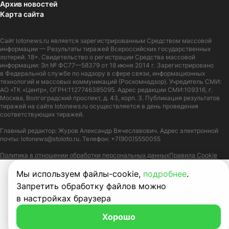
Архив новостей
Карта сайта
Сайт
lotonews.ru
является зарегистрированным Средством массовой
информации — Результаты тиражей Всероссийских государственных
лотерей. 18+. Свидетельство о регистрации Средства массовой
информации: Эл № ФС77—58379 от 18 июня 2014 г. Зарегистрировано
в Федеральной службе по надзору в сфере связи, информационных
технологий и массовых коммуникаций (Роскомнадзор). Учредитель СМИ:
АО «ТК «Центр», ОГРН:1127746385095. Адрес редакции СМИ:109316, г.
Москва, Волгоградский проспект, д. 43, корп. 3. Публикация результатов
тиражей на сайте lotonews.ru осуществляется в день проведения
соответствующих тиражей.
Главный редактор: Журов Александр Вячеславович. Адрес электронной
почты:
lotonews@stoloto.ru.
Телефон:
+7(900)5550055
Политика в отношении обработки персональных данных
Правила Cookie
Мы используем файлы-cookie,
подробнее
.
Запретить обработку файлов можно
в настройках браузера
Хорошо