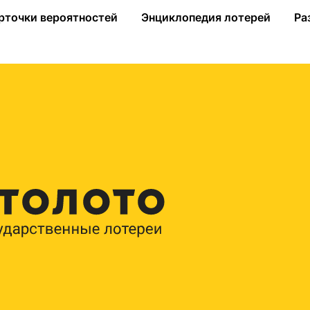
зы по миллиону и призы по 100 тысяч рублей
рточки вероятностей
Энциклопедия лотерей
Ра