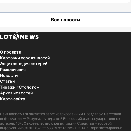
Все новости
О проекте
Карточки вероятностей
Энциклопедия лотерей
Развлечения
Новости
Статьи
Тиражи «Столото»
Архив новостей
Карта сайта
Сайт
lotonews.ru
является зарегистрированным Средством массовой
информации — Результаты тиражей Всероссийских государственных
лотерей. 18+. Свидетельство о регистрации Средства массовой
информации: Эл № ФС77—58379 от 18 июня 2014 г. Зарегистрировано