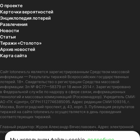
О проекте
Карточки вероятностей
Энциклопедия лотерей
Развлечения
Новости
Статьи
Тиражи «Столото»
Архив новостей
Карта сайта
Сайт
lotonews.ru
является зарегистрированным Средством массовой
информации — Результаты тиражей Всероссийских государственных
лотерей. 18+. Свидетельство о регистрации Средства массовой
информации: Эл № ФС77—58379 от 18 июня 2014 г. Зарегистрировано
в Федеральной службе по надзору в сфере связи, информационных
технологий и массовых коммуникаций (Роскомнадзор). Учредитель СМИ:
АО «ТК «Центр», ОГРН:1127746385095. Адрес редакции СМИ:109316, г.
Москва, Волгоградский проспект, д. 43, корп. 3. Публикация результатов
тиражей на сайте lotonews.ru осуществляется в день проведения
соответствующих тиражей.
Главный редактор: Журов Александр Вячеславович. Адрес электронной
почты:
lotonews@stoloto.ru.
Телефон:
+7(900)5550055
Мы используем файлы-cookie,
подробнее
.