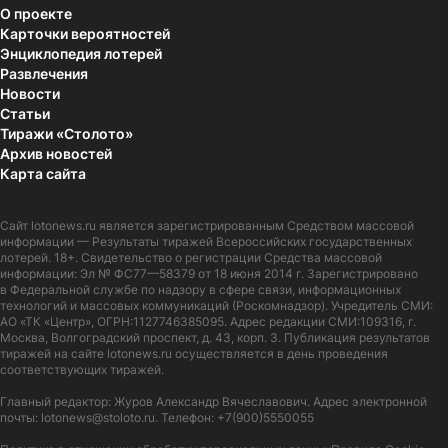
О проекте
Карточки вероятностей
Энциклопедия лотерей
Развлечения
Новости
Статьи
Тиражи «Столото»
Архив новостей
Карта сайта
Сайт
lotonews.ru
является зарегистрированным Средством массовой
информации — Результаты тиражей Всероссийских государственных
лотерей. 18+. Свидетельство о регистрации Средства массовой
информации: Эл № ФС77—58379 от 18 июня 2014 г. Зарегистрировано
в Федеральной службе по надзору в сфере связи, информационных
технологий и массовых коммуникаций (Роскомнадзор). Учредитель СМИ:
АО «ТК «Центр», ОГРН:1127746385095. Адрес редакции СМИ:109316, г.
Москва, Волгоградский проспект, д. 43, корп. 3. Публикация результатов
тиражей на сайте lotonews.ru осуществляется в день проведения
соответствующих тиражей.
Главный редактор: Журов Александр Вячеславович. Адрес электронной
почты:
lotonews@stoloto.ru.
Телефон:
+7(900)5550055