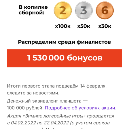
Итоги первого этапа подведём 14 февраля,
следите за новостями.
Денежный эквивалент планшета —
100 000 рублей.
Подробнее об условиях акции.
Акция «Зимние лотерейные игры» проводится
с 04.02.2022 по 22.04.2022 (с учетом сроков