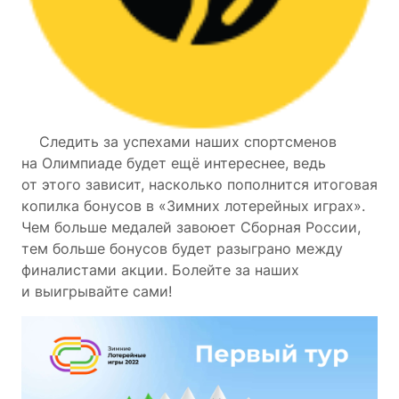
Следить за успехами наших спортсменов
на Олимпиаде будет ещё интереснее, ведь
от этого зависит, насколько пополнится итоговая
копилка бонусов в «Зимних лотерейных играх».
Чем больше медалей завоюет Сборная России,
тем больше бонусов будет разыграно между
финалистами акции. Болейте за наших
и выигрывайте сами!