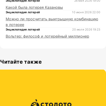
Энциклопедия лотерей
26 мая 2026 19:00
Какой была лотерея Казановы
Энциклопедия лотерей
10 июня 2026 22:00
Можно ли просчитать выигрышную комбинацию
в лотерее
Энциклопедия лотерей
20 июля 2026 19:23
Вольтер: философ и лотерейный миллионер
Читайте также