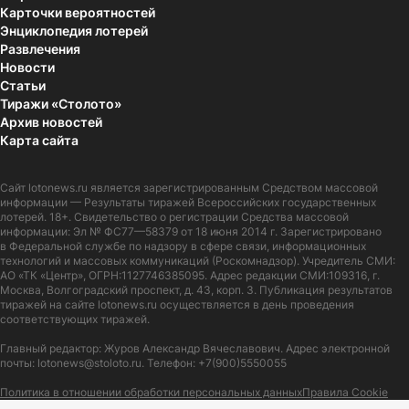
Карточки вероятностей
Энциклопедия лотерей
Развлечения
Новости
Статьи
Тиражи «Столото»
Архив новостей
Карта сайта
Сайт
lotonews.ru
является зарегистрированным Средством массовой
информации — Результаты тиражей Всероссийских государственных
лотерей. 18+. Свидетельство о регистрации Средства массовой
информации: Эл № ФС77—58379 от 18 июня 2014 г. Зарегистрировано
в Федеральной службе по надзору в сфере связи, информационных
технологий и массовых коммуникаций (Роскомнадзор). Учредитель СМИ:
АО «ТК «Центр», ОГРН:1127746385095. Адрес редакции СМИ:109316, г.
Москва, Волгоградский проспект, д. 43, корп. 3. Публикация результатов
тиражей на сайте lotonews.ru осуществляется в день проведения
соответствующих тиражей.
Главный редактор: Журов Александр Вячеславович. Адрес электронной
почты:
lotonews@stoloto.ru.
Телефон:
+7(900)5550055
Политика в отношении обработки персональных данных
Правила Cookie