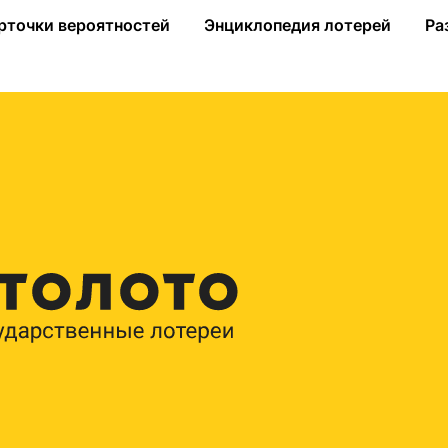
«Жилищной лотерее»!
рточки вероятностей
Энциклопедия лотерей
Ра