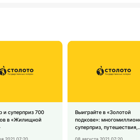
р и суперприз 700
Выиграйте в «Золотой
ов в «Жилищной
подкове»: многомиллион
»
суперприз, путешествия,
смартфоны и акция
ря 2021 07:20
08 августа 2021 07:20