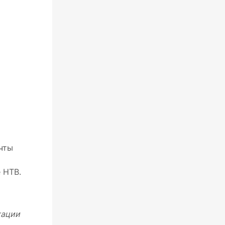
очты
 НТВ.
кации