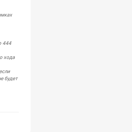
амках
о 444
о хода
 если
не будет