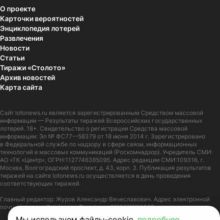
О проекте
Карточки вероятностей
Энциклопедия лотерей
Развлечения
Новости
Статьи
Тиражи «Столото»
Архив новостей
Карта сайта
Сайт
lotonews.ru
является зарегистрированным Средством массовой
информации — Результаты тиражей Всероссийских государственных
лотерей. 18+. Свидетельство о регистрации Средства массовой
информации: Эл № ФС77—58379 от 18 июня 2014 г. Зарегистрировано
в Федеральной службе по надзору в сфере связи, информационных
технологий и массовых коммуникаций (Роскомнадзор). Учредитель СМИ:
АО «ТК «Центр», ОГРН:1127746385095. Адрес редакции СМИ:109316, г.
Москва, Волгоградский проспект, д. 43, корп. 3. Публикация результатов
тиражей на сайте lotonews.ru осуществляется в день проведения
соответствующих тиражей.
Главный редактор: Журов Александр Вячеславович. Адрес электронной
почты:
lotonews@stoloto.ru.
Телефон:
+7(900)5550055
Мы используем файлы-cookie,
подробнее
.