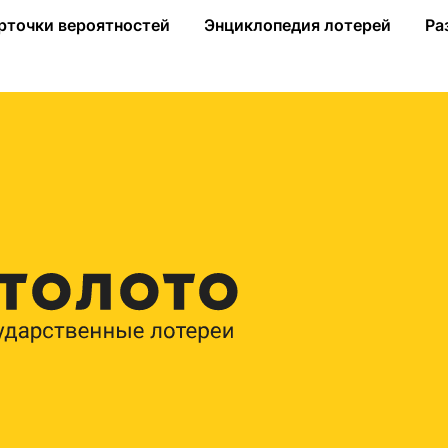
ду победителями в «Золотой подкове»!
рточки вероятностей
Энциклопедия лотерей
Ра