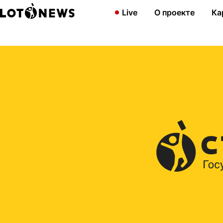
Главная
2021
Распределим весь накопленный суперприз меж
Live
О проекте
Ка