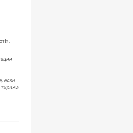
т!».
кации
, если
о тиража