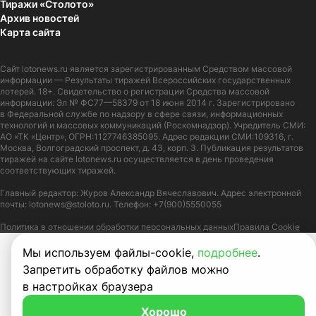
Тиражи «Столото»
Архив новостей
Карта сайта
Сайт
lotonews.ru
является зарегистрированным Средством массовой
информации — Результаты тиражей Всероссийских государственных
лотерей. 18+. Свидетельство о регистрации Средства массовой
информации: Эл № ФС77—58379 от 18 июня 2014 г. Зарегистрировано
в Федеральной службе по надзору в сфере связи, информационных
технологий и массовых коммуникаций (Роскомнадзор). Учредитель СМИ:
АО «ТК «Центр», ОГРН:1127746385095. Адрес редакции СМИ:109316, г.
Москва, Волгоградский проспект, д. 43, корп. 3. Публикация результатов
тиражей на сайте lotonews.ru осуществляется в день проведения
соответствующих тиражей.
Главный редактор: Журов Александр Вячеславович. Адрес электронной
почты:
lotonews@stoloto.ru.
Телефон:
+7(900)5550055
Политика в отношении обработки персональных данных
Правила Cookie
Мы используем файлы-cookie,
подробнее
.
Запретить обработку файлов можно
в настройках браузера
Хорошо