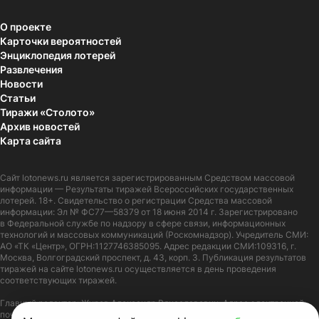
О проекте
Карточки вероятностей
Энциклопедия лотерей
Развлечения
Новости
Статьи
Тиражи «Столото»
Архив новостей
Карта сайта
Сайт
lotonews.ru
является зарегистрированным Средством массовой
информации — Результаты тиражей Всероссийских государственных
лотерей. 18+. Свидетельство о регистрации Средства массовой
информации: Эл № ФС77—58379 от 18 июня 2014 г. Зарегистрировано
в Федеральной службе по надзору в сфере связи, информационных
технологий и массовых коммуникаций (Роскомнадзор). Учредитель СМИ:
АО «ТК «Центр», ОГРН:1127746385095. Адрес редакции СМИ:109316, г.
Москва, Волгоградский проспект, д. 43, корп. 3. Публикация результатов
тиражей на сайте lotonews.ru осуществляется в день проведения
соответствующих тиражей.
Главный редактор: Журов Александр Вячеславович. Адрес электронной
почты:
lotonews@stoloto.ru.
Телефон:
+7(900)5550055