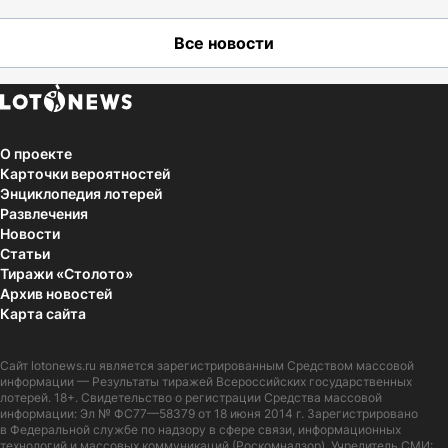
Все новости
О проекте
Карточки вероятностей
Энциклопедия лотерей
Развлечения
Новости
Статьи
Тиражи «Столото»
Архив новостей
Карта сайта
Сайт
lotonews.ru
является зарегистрированным Средством массовой
информации — Результаты тиражей Всероссийских государственных
лотерей. 18+. Свидетельство о регистрации Средства массовой
информации: Эл № ФС77—58379 от 18 июня 2014 г. Зарегистрировано
в Федеральной службе по надзору в сфере связи, информационных
технологий и массовых коммуникаций (Роскомнадзор). Учредитель СМИ: