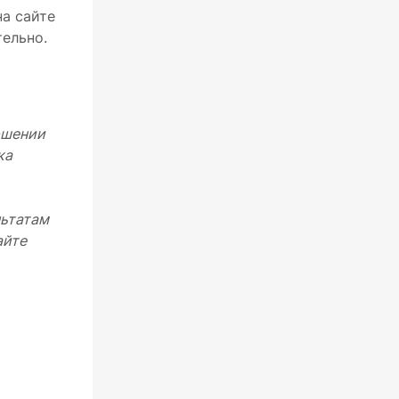
на сайте
тельно.
ршении
ка
льтатам
айте