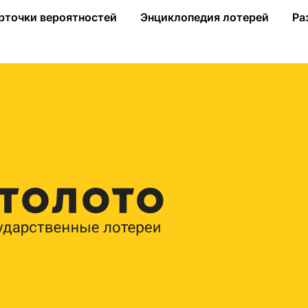
чайте подарки от «585*Золотой»
рточки вероятностей
Энциклопедия лотерей
Ра