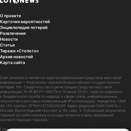
О проекте
Карточки вероятностей
Энциклопедия лотерей
Развлечения
Новости
Статьи
Тиражи «Столото»
Архив новостей
Карта сайта
Сайт
lotonews.ru
является зарегистрированным Средством массовой
информации — Результаты тиражей Всероссийских государственных
лотерей. 18+. Свидетельство о регистрации Средства массовой
информации: Эл № ФС77—58379 от 18 июня 2014 г. Зарегистрировано
в Федеральной службе по надзору в сфере связи, информационных
технологий и массовых коммуникаций (Роскомнадзор). Учредитель СМИ:
АО «ТК «Центр», ОГРН:1127746385095. Адрес редакции СМИ:109316, г.
Москва, Волгоградский проспект, д. 43, корп. 3. Публикация результатов
тиражей на сайте lotonews.ru осуществляется в день проведения
соответствующих тиражей.
Главный редактор: Журов Александр Вячеславович. Адрес электронной