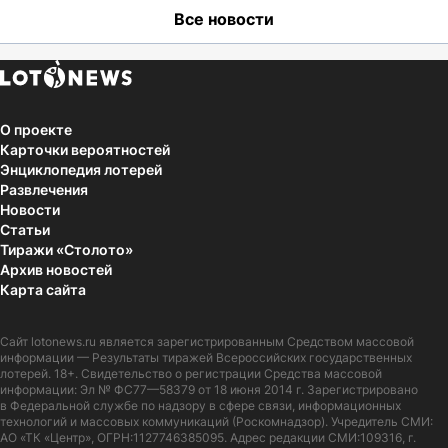
Все новости
О проекте
Карточки вероятностей
Энциклопедия лотерей
Развлечения
Новости
Статьи
Тиражи «Столото»
Архив новостей
Карта сайта
Сайт
lotonews.ru
является зарегистрированным Средством массовой
информации — Результаты тиражей Всероссийских государственных
лотерей. 18+. Свидетельство о регистрации Средства массовой
информации: Эл № ФС77—58379 от 18 июня 2014 г. Зарегистрировано
в Федеральной службе по надзору в сфере связи, информационных
технологий и массовых коммуникаций (Роскомнадзор). Учредитель СМИ:
АО «ТК «Центр», ОГРН:1127746385095. Адрес редакции СМИ:109316, г.