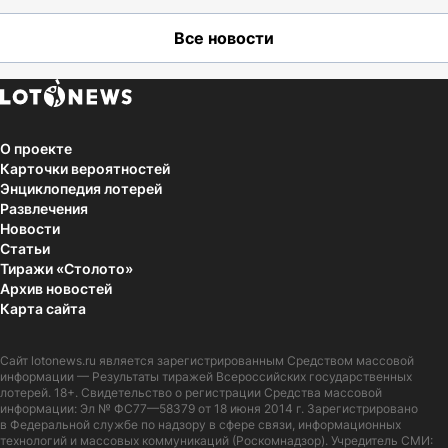
Все новости
О проекте
Карточки вероятностей
Энциклопедия лотерей
Развлечения
Новости
Статьи
Тиражи «Столото»
Архив новостей
Карта сайта
Сайт
lotonews.ru
является зарегистрированным Средством массовой
информации — Результаты тиражей Всероссийских государственных
лотерей. 18+. Свидетельство о регистрации Средства массовой
информации: Эл № ФС77—58379 от 18 июня 2014 г. Зарегистрировано
в Федеральной службе по надзору в сфере связи, информационных
технологий и массовых коммуникаций (Роскомнадзор). Учредитель СМИ: