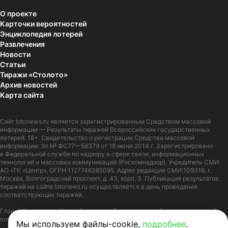
О проекте
Карточки вероятностей
Энциклопедия лотерей
Развлечения
Новости
Статьи
Тиражи «Столото»
Архив новостей
Карта сайта
Сайт
lotonews.ru
является зарегистрированным Средством массовой
информации — Результаты тиражей Всероссийских государственных
лотерей. 18+. Свидетельство о регистрации Средства массовой
информации: Эл № ФС77—58379 от 18 июня 2014 г. Зарегистрировано
в Федеральной службе по надзору в сфере связи, информационных
технологий и массовых коммуникаций (Роскомнадзор). Учредитель СМИ:
АО «ТК «Центр», ОГРН:1127746385095. Адрес редакции СМИ:109316, г.
Москва, Волгоградский проспект, д. 43, корп. 3. Публикация результатов
тиражей на сайте lotonews.ru осуществляется в день проведения
соответствующих тиражей.
Главный редактор: Журов Александр Вячеславович. Адрес электронной
почты:
lotonews@stoloto.ru.
Телефон:
+7(900)5550055
Мы используем файлы-cookie,
подробнее
.