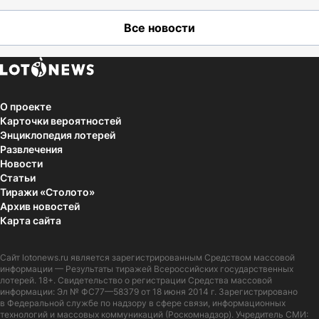
Все новости
О проекте
Карточки вероятностей
Энциклопедия лотерей
Развлечения
Новости
Статьи
Тиражи «Столото»
Архив новостей
Карта сайта
Сайт
lotonews.ru
является зарегистрированным Средством массовой
информации — Результаты тиражей Всероссийских государственных
лотерей. 18+. Свидетельство о регистрации Средства массовой
информации: Эл № ФС77—58379 от 18 июня 2014 г. Зарегистрировано
в Федеральной службе по надзору в сфере связи, информационных
технологий и массовых коммуникаций (Роскомнадзор). Учредитель СМИ: