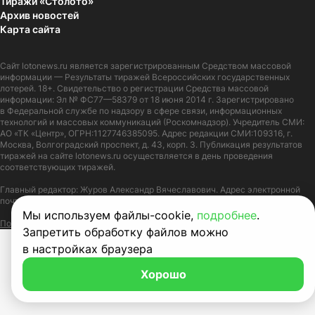
Тиражи «Столото»
Архив новостей
Карта сайта
Сайт
lotonews.ru
является зарегистрированным Средством массовой
информации — Результаты тиражей Всероссийских государственных
лотерей. 18+. Свидетельство о регистрации Средства массовой
информации: Эл № ФС77—58379 от 18 июня 2014 г. Зарегистрировано
в Федеральной службе по надзору в сфере связи, информационных
технологий и массовых коммуникаций (Роскомнадзор). Учредитель СМИ:
АО «ТК «Центр», ОГРН:1127746385095. Адрес редакции СМИ:109316, г.
Москва, Волгоградский проспект, д. 43, корп. 3. Публикация результатов
тиражей на сайте lotonews.ru осуществляется в день проведения
соответствующих тиражей.
Главный редактор: Журов Александр Вячеславович. Адрес электронной
почты:
lotonews@stoloto.ru.
Телефон:
+7(900)5550055
Мы используем файлы-cookie,
подробнее
.
Политика в отношении обработки персональных данных
Правила Cookie
Запретить обработку файлов можно
в настройках браузера
Хорошо