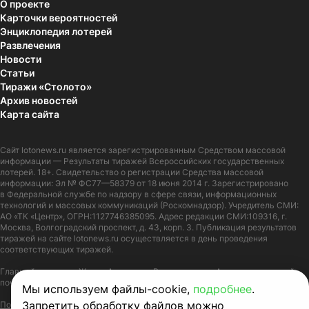
О проекте
Карточки вероятностей
Энциклопедия лотерей
Развлечения
Новости
Статьи
Тиражи «Столото»
Архив новостей
Карта сайта
Сайт
lotonews.ru
является зарегистрированным Средством массовой
информации — Результаты тиражей Всероссийских государственных
лотерей. 18+. Свидетельство о регистрации Средства массовой
информации: Эл № ФС77—58379 от 18 июня 2014 г. Зарегистрировано
в Федеральной службе по надзору в сфере связи, информационных
технологий и массовых коммуникаций (Роскомнадзор). Учредитель СМИ:
АО «ТК «Центр», ОГРН:1127746385095. Адрес редакции СМИ:109316, г.
Москва, Волгоградский проспект, д. 43, корп. 3. Публикация результатов
тиражей на сайте lotonews.ru осуществляется в день проведения
соответствующих тиражей.
Главный редактор: Журов Александр Вячеславович. Адрес электронной
почты:
lotonews@stoloto.ru.
Телефон:
+7(900)5550055
Мы используем файлы-cookie,
подробнее
.
Запретить обработку файлов можно
Политика в отношении обработки персональных данных
Правила Cookie