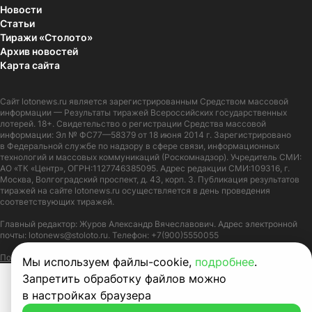
Новости
Статьи
Тиражи «Столото»
Архив новостей
Карта сайта
Сайт
lotonews.ru
является зарегистрированным Средством массовой
информации — Результаты тиражей Всероссийских государственных
лотерей. 18+. Свидетельство о регистрации Средства массовой
информации: Эл № ФС77—58379 от 18 июня 2014 г. Зарегистрировано
в Федеральной службе по надзору в сфере связи, информационных
технологий и массовых коммуникаций (Роскомнадзор). Учредитель СМИ:
АО «ТК «Центр», ОГРН:1127746385095. Адрес редакции СМИ:109316, г.
Москва, Волгоградский проспект, д. 43, корп. 3. Публикация результатов
тиражей на сайте lotonews.ru осуществляется в день проведения
соответствующих тиражей.
Главный редактор: Журов Александр Вячеславович. Адрес электронной
почты:
lotonews@stoloto.ru.
Телефон:
+7(900)5550055
Политика в отношении обработки персональных данных
Правила Cookie
Мы используем файлы-cookie,
подробнее
.
Запретить обработку файлов можно
в настройках браузера