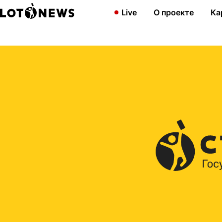
Главная
2013
Сенсация! Квартиру
в 7-м
тираже ГЖЛ выиграли
Live
О проекте
Ка