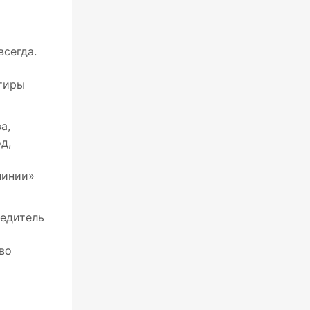
всегда.
ртиры
а,
д,
линии»
бедитель
во