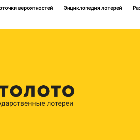
 по ставке, купленной на сайте stoloto.ru
рточки вероятностей
Энциклопедия лотерей
Ра