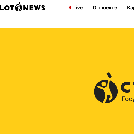
Главная
2013
Разыгран приз Новогодней лотереи на сумму 
Live
О проекте
Ка