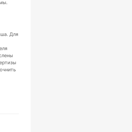
мы.
ша. Для
еля
ислены
пертизы
точнить