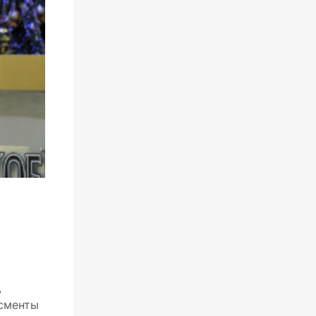
,
исменты