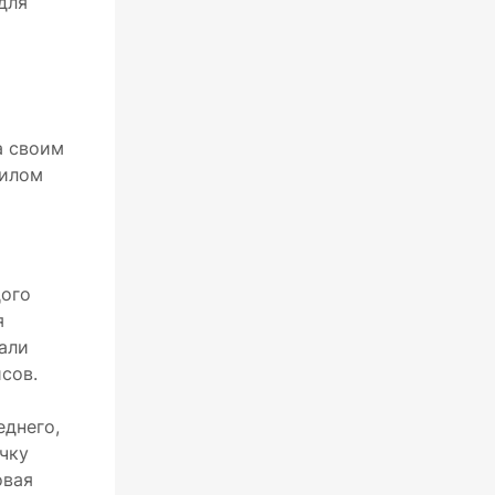
для
а своим
аилом
дого
я
али
сов.
еднего,
чку
овая