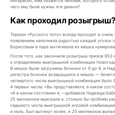
Интересно, кем окажется человек, которого осча
чего ему были нужны эти деньги?
Как проходил розыгрыш
Тиражи «Русского лото» всегда проходят в очен
появлением наполнила радостью каждый уголок с
Борисовым в паре вытягивала из мешка нумерова
После того, как закончили розыгрыш призов 953-
к определению выигрышной комбинации Новогодне
В мешок были загружены бочонки от 0 до 9, и На
регистра бочонок возвращался в мешок — билетов
четвертого числа выигрышной комбинации было 96
4 первых числа. «Вы представляете, в каком сос
«А в каком состоянии я, —добавила Надежда Бабки
25 миллионов выиграла я, столько бы проблем реш
седьмого числа выигрышной игровой комбинации 
и ноль. Был вытянут нолик, и 25 миллионов выпал