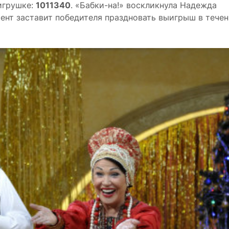
игрушке:
1011340
. «Бабки-на!» воскликнула Надежда
ент заставит победителя праздновать выигрыш в течен