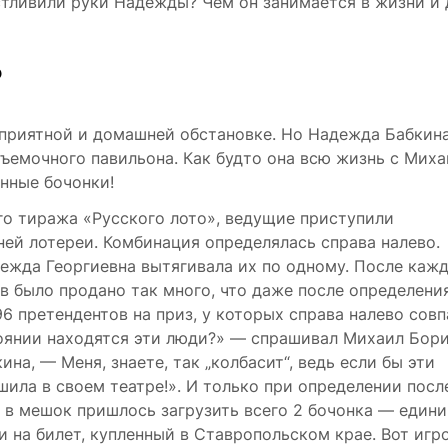
стливили руки Надежды? Чем он занимается в жизни и 
?
ь приятной и домашней обстановке. Но Надежда Бабкин
ъемочного павильона. Как будто она всю жизнь с Мих
нные бочонки!
го тиража «Русского лото», ведущие приступили
й лотереи. Комбинация определялась справа налево.
дежда Георгиевна вытягивала их по одному. После каж
 было продано так много, что даже после определени
 претендентов на приз, у которых справа налево совп
тоянии находятся эти люди?» — спрашивал Михаил Бори
на, — Меня, знаете, так „колбасит“, ведь если бы эти
ила в своем театре!». И только при определении посл
в мешок пришлось загрузить всего 2 бочонка — едини
и на билет, купленный в Ставропольском крае. Вот игр