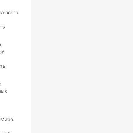
ла всего
ть
ую
ой
ать
о
мых
 Мира.