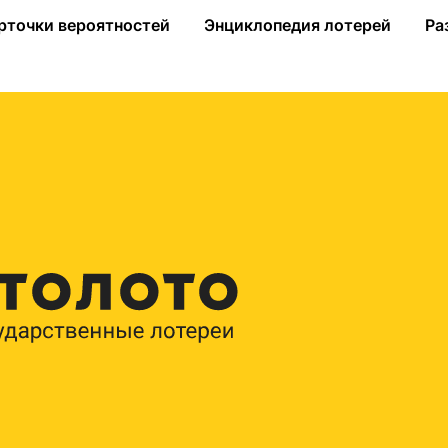
на Сахалин
рточки вероятностей
Энциклопедия лотерей
Ра