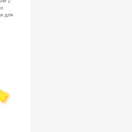
али 2
но
ки для