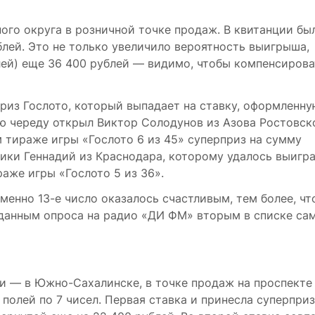
го округа в розничной точке продаж. В квитанции бы
блей. Это не только увеличило вероятность выигрыша,
лей) еще 36 400 рублей — видимо, чтобы компенсирова
приз Гослото, который выпадает на ставку, оформленн
ю череду открыл Виктор Солодунов из Азова Ростовск
м
тираже игры «Гослото 6 из 45» суперприз на сумму
зики Геннадий из Краснодара, которому удалось выигр
аже игры «Гослото 5 из 36».
 именно
13-е
число оказалось счастливым, тем более, чт
о данным опроса на радио «ДИ ФМ» вторым в списке са
ии — в
Южно-Сахалинске
, в точке продаж на проспекте
полей по 7 чисел. Первая ставка и принесла суперприз