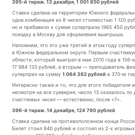
395-й
тираж. 13 декабря, 1 001 850 рублей
Ставка сделана на территории Южного федерально
одна комбинация из 8 чисел стоимостью 1 120 ру
но и прибавило к сумме суперприза (965 450 руб
поездку в Москву для оформления выигрыша.
Напомним, что это уже третий в этом году супер
в Южном федеральном округе. Первым счастливу
области, который выиграл в мае 2010 года в
156-
17 984 133 рублей, а вторым — преподаватель фи
суперприз на сумму
1 064 382 рублей
в
370-м
тир
Интересно также и то, что для этого победителя
несмотря на все суеверия, число 13 оказалось п
счастливых чисел — естественно, после «7».
396-й
тираж. 14 декабря, 124 790 рублей
Ставка сделана на противоположном конце Росс
Билет стоил 840 рублей и состоял из
2-х
игровых 