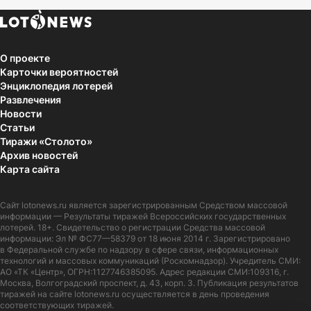
О проекте
Карточки вероятностей
Энциклопедия лотерей
Развлечения
Новости
Статьи
Тиражи «Столото»
Архив новостей
Карта сайта
Сайт
lotonews.ru
является зарегистрированным Средством массовой
информации — Результаты тиражей Всероссийских государственных
лотерей. 18+. Свидетельство о регистрации Средства массовой
информации: Эл № ФС77—58379 от 18 июня 2014 г. Зарегистрировано
в Федеральной службе по надзору в сфере связи, информационных
технологий и массовых коммуникаций (Роскомнадзор). Учредитель СМИ:
АО «ТК «Центр», ОГРН:1127746385095. Адрес редакции СМИ:109316, г.
Москва, Волгоградский проспект, д. 43, корп. 3. Публикация результатов
тиражей на сайте lotonews.ru осуществляется в день проведения
соответствующих тиражей.