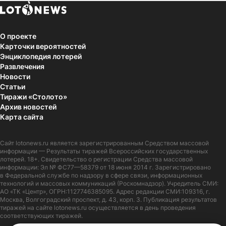
О проекте
Карточки вероятностей
Энциклопедия лотерей
Развлечения
Новости
Статьи
Тиражи «Столото»
Архив новостей
Карта сайта
Сайт
lotonews.ru
является зарегистрированным Средством массовой
информации — Результаты тиражей Всероссийских государственных
лотерей. 18+. Свидетельство о регистрации Средства массовой
информации: Эл № ФС77—58379 от 18 июня 2014 г. Зарегистрировано
в Федеральной службе по надзору в сфере связи, информационных
технологий и массовых коммуникаций (Роскомнадзор). Учредитель СМИ:
АО «ТК «Центр», ОГРН:1127746385095. Адрес редакции СМИ:109316, г.
Москва, Волгоградский проспект, д. 43, корп. 3. Публикация результатов
тиражей на сайте lotonews.ru осуществляется в день проведения
соответствующих тиражей.