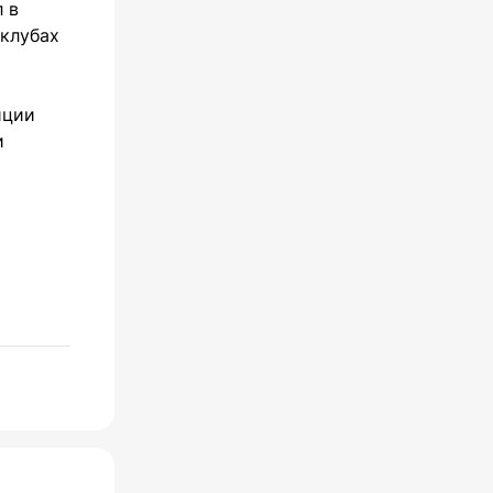
 в
 клубах
иции
и