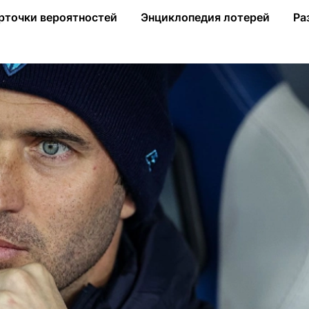
ом казахстанского «Кайрата»
рточки вероятностей
Энциклопедия лотерей
Ра