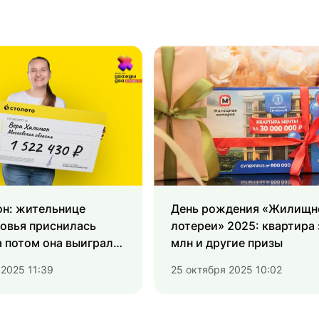
он: жительнице
День рождения «Жилищн
овья приснилась
лотереи» 2025: квартира 
а потом она выиграла
млн и другие призы
5 млн рублей в
 2025 11:39
25 октября 2025 10:02
 от «Столото»